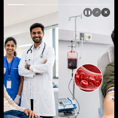
✕
❚❚
↗